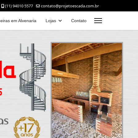
(11) 94010 5577
contato@projetoescada.com.br
eiras em Alvenaria
Lojas
Contato