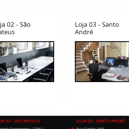
ja 02 - São
Loja 03 - Santo
ateus
André