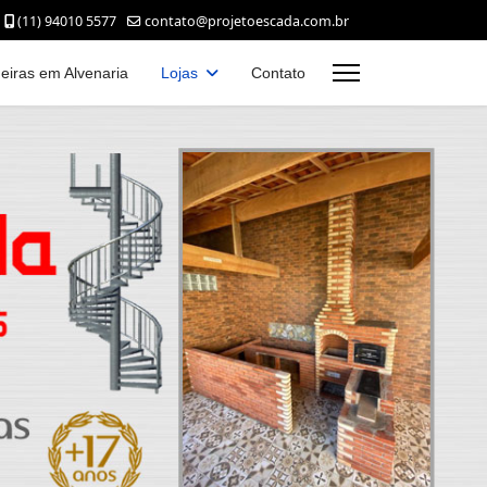
(11) 94010 5577
contato@projetoescada.com.br
eiras em Alvenaria
Lojas
Contato